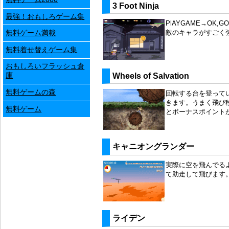
3 Foot Ninja
最強！おもしろゲーム集
PlAYGAME→OK,GO
敵のキャラがすごく
無料ゲーム満載
無料着せ替えゲーム集
おもしろいフラッシュ倉
Wheels of Salvation
庫
無料ゲームの森
回転する台を登って
きます。うまく飛び
無料ゲーム
とボーナスポイント
キャニオングランダー
実際に空を飛んでる
て助走して飛びます
ライデン